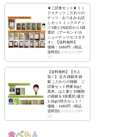
★ご試食セット★ ミッ
クスナッツ こだわりの
ナッツ・おつまみ お試
しセット ミックスナッ
ツ1袋と28品目から1袋
選択 （アーモンド/カ
シューナッツ/ピスタチ
オ） 【送料無料】
価格：1680円（税込、
送料別)
(2021/2/20時
点)
【送料無料】【大人
気！】 豆力 雑穀米 雑
穀 こだわりの雑穀 ご
試食セット押麦1kgと
黒米、はと麦と10種類
の雑穀を1袋選択♪最大
2.3kgの特大セット！
価格：1680円（税込、
送料別)
(2021/2/20時
点)