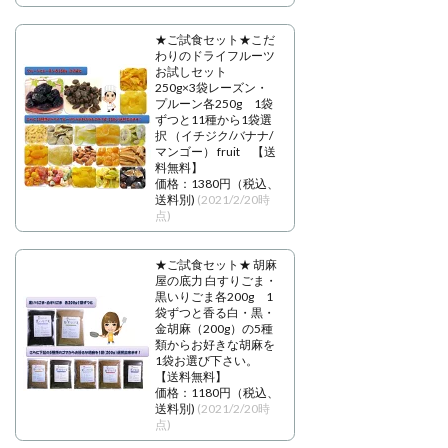
★ご試食セット★こだ
わりのドライフルーツ
お試しセット
250g×3袋レーズン・
プルーン各250g 1袋
ずつと11種から1袋選
択 （イチジク/バナナ/
マンゴー） fruit 【送
料無料】
価格：1380円（税込、
送料別)
(2021/2/20時
点)
★ご試食セット★ 胡麻
屋の底力 白すりごま・
黒いりごま各200g 1
袋ずつと香る白・黒・
金胡麻（200g）の5種
類からお好きな胡麻を
1袋お選び下さい。
【送料無料】
価格：1180円（税込、
送料別)
(2021/2/20時
点)