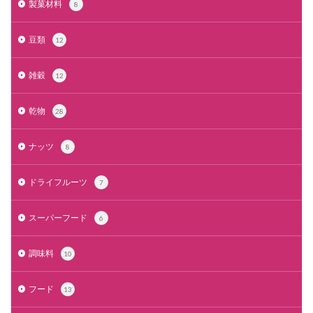
製菓材料
8
豆類
12
雑穀
12
乾物
28
ナッツ
8
ドライフルーツ
7
スーパーフード
6
調味料
10
フード
13