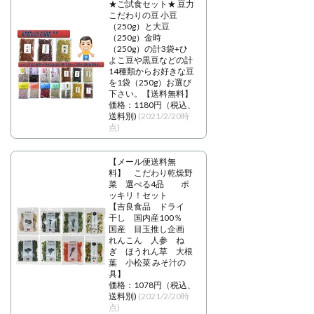
★ご試食セット★ 豆力
こだわりの豆 小豆
（250g）と大豆
（250g）金時
（250g）の計3袋+ひ
よこ豆や黒豆などの計
14種類からお好きな豆
を1袋（250g）お選び
下さい。【送料無料】
価格：1180円（税込、
送料別)
(2021/2/20時
点)
【メール便送料無
料】 こだわり乾燥野
菜 選べる4品 ポ
ッキリ！セット
【吉良食品 ドライ
干し 国内産100％
国産 目玉推し企画
れんこん 人参 ね
ぎ ほうれん草 大根
葉 小松菜 みそ汁の
具】
価格：1078円（税込、
送料別)
(2021/2/20時
点)