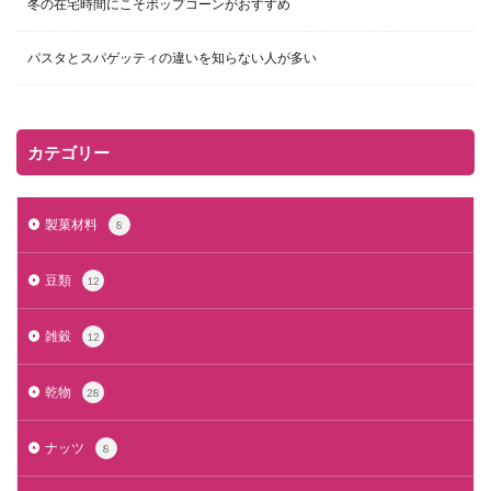
冬の在宅時間にこそポップコーンがおすすめ
パスタとスパゲッティの違いを知らない人が多い
カテゴリー
製菓材料
8
豆類
12
雑穀
12
乾物
28
ナッツ
8