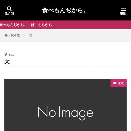
食べもんぢから。
から。」はこちらから
HOME
犬
TAG
犬
家電