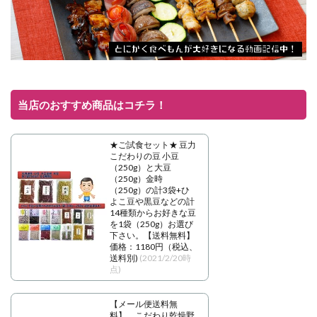
当店のおすすめ商品はコチラ！
★ご試食セット★ 豆力
こだわりの豆 小豆
（250g）と大豆
（250g）金時
（250g）の計3袋+ひ
よこ豆や黒豆などの計
14種類からお好きな豆
を1袋（250g）お選び
下さい。【送料無料】
価格：1180円（税込、
送料別)
(2021/2/20時
点)
【メール便送料無
料】 こだわり乾燥野