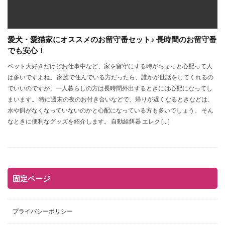
愛犬・愛猫家にオススメのお留守番セット♪ 長時間のお留守番
でも安心！
ペット大好きだけどお仕事中など、家を留守にする時がちょっと心配って人
は多いですよね。 家族で住んでいる方だったら、誰かが世話をしてくれるの
でいいのですが、一人暮らしの方は長時間外出するときには心配になってし
まいます。 特に週末の夜のお付き合いなどで、帰りが遅くなるときなどは、
水や餌がなくなっていないのかと心配になっている方も多いでしょう。 そん
なときに便利なグッズを紹介します。 自動給餌器 エレク […]
固定ページ
プライバシーポリシー