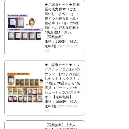
★ご試食セット★ 胡麻
屋の底力 白すりごま・
黒いりごま各200g 1
袋ずつと香る白・黒・
金胡麻（200g）の5種
類からお好きな胡麻を
1袋お選び下さい。
【送料無料】
価格：1180円（税込、
送料別)
(2021/2/20時
点)
★ご試食セット★ ミッ
クスナッツ こだわりの
ナッツ・おつまみ お試
しセット ミックスナッ
ツ1袋と28品目から1袋
選択 （アーモンド/カ
シューナッツ/ピスタチ
オ） 【送料無料】
価格：1680円（税込、
送料別)
(2021/2/20時
点)
【送料無料】【大人