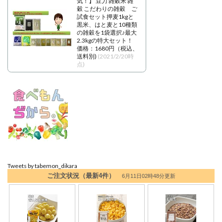
気！】 豆力 雑穀米 雑
穀 こだわりの雑穀 ご
試食セット押麦1kgと
黒米、はと麦と10種類
の雑穀を1袋選択♪最大
2.3kgの特大セット！
価格：1680円（税込、
送料別)
(2021/2/20時
点)
Tweets by tabemon_dikara