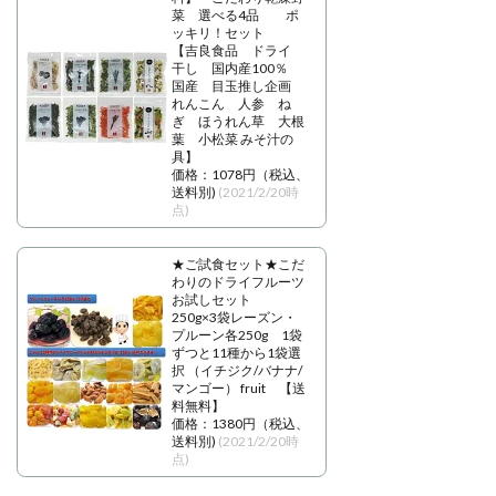
菜 選べる4品 ポ
ッキリ！セット
【吉良食品 ドライ
干し 国内産100％
国産 目玉推し企画
れんこん 人参 ね
ぎ ほうれん草 大根
葉 小松菜 みそ汁の
具】
価格：1078円（税込、
送料別)
(2021/2/20時
点)
★ご試食セット★こだ
わりのドライフルーツ
お試しセット
250g×3袋レーズン・
プルーン各250g 1袋
ずつと11種から1袋選
択 （イチジク/バナナ/
マンゴー） fruit 【送
料無料】
価格：1380円（税込、
送料別)
(2021/2/20時
点)