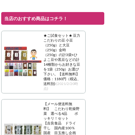
当店のおすすめ商品はコチラ！
★ご試食セット★ 豆力
こだわりの豆 小豆
（250g）と大豆
（250g）金時
（250g）の計3袋+ひ
よこ豆や黒豆などの計
14種類からお好きな豆
を1袋（250g）お選び
下さい。【送料無料】
価格：1180円（税込、
送料別)
(2021/2/20時
点)
【メール便送料無
料】 こだわり乾燥野
菜 選べる4品 ポ
ッキリ！セット
【吉良食品 ドライ
干し 国内産100％
国産 目玉推し企画