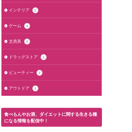
インテリア
2
ゲーム
4
文房具
3
ドラッグストア
1
ビューティー
3
アウトドア
1
食べもんやお酒、ダイエットに関する生きる糧
になる情報を配信中！