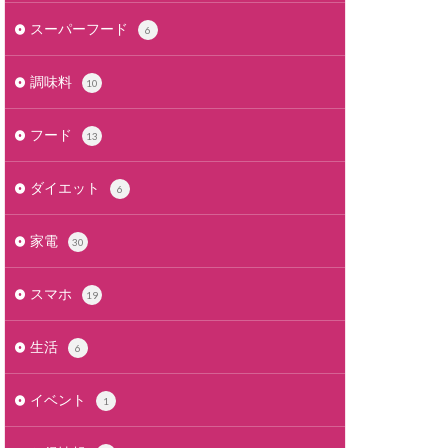
スーパーフード
6
調味料
10
フード
13
ダイエット
6
家電
30
スマホ
19
生活
6
イベント
1