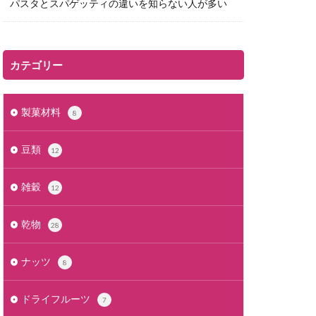
パスタとスパゲッティの違いを知らない人が多い
カテゴリー
製菓材料
8
豆類
12
雑穀
12
乾物
28
ナッツ
8
ドライフルーツ
7