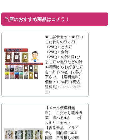
当店のおすすめ商品はコチラ！
★ご試食セット★ 豆力
こだわりの豆 小豆
（250g）と大豆
（250g）金時
（250g）の計3袋+ひ
よこ豆や黒豆などの計
14種類からお好きな豆
を1袋（250g）お選び
下さい。【送料無料】
価格：1180円（税込、
送料別)
(2021/2/20時
点)
【メール便送料無
料】 こだわり乾燥野
菜 選べる4品 ポ
ッキリ！セット
【吉良食品 ドライ
干し 国内産100％
国産 目玉推し企画