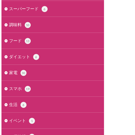
スーパーフード
6
調味料
10
フード
13
ダイエット
6
家電
30
スマホ
19
生活
6
イベント
1