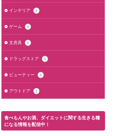
インテリア
2
ゲーム
4
文房具
3
ドラッグストア
1
ビューティー
3
アウトドア
1
食べもんやお酒、ダイエットに関する生きる糧
になる情報を配信中！