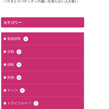
パスタとスパゲッティの違いを知らない人が多い
カテゴリー
製菓材料
8
豆類
12
雑穀
12
乾物
28
ナッツ
8
ドライフルーツ
7