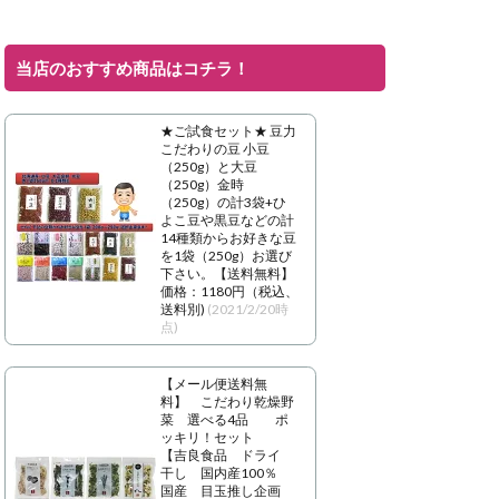
当店のおすすめ商品はコチラ！
★ご試食セット★ 豆力
こだわりの豆 小豆
（250g）と大豆
（250g）金時
（250g）の計3袋+ひ
よこ豆や黒豆などの計
14種類からお好きな豆
を1袋（250g）お選び
下さい。【送料無料】
価格：1180円（税込、
送料別)
(2021/2/20時
点)
【メール便送料無
料】 こだわり乾燥野
菜 選べる4品 ポ
ッキリ！セット
【吉良食品 ドライ
干し 国内産100％
国産 目玉推し企画