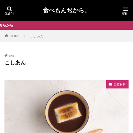
食べもんぢから。
当
HOME
こしあん
TAG
こしあん
製菓材料