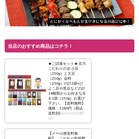
当店のおすすめ商品はコチラ！
★ご試食セット★ 豆力
こだわりの豆 小豆
（250g）と大豆
（250g）金時
（250g）の計3袋+ひ
よこ豆や黒豆などの計
14種類からお好きな豆
を1袋（250g）お選び
下さい。【送料無料】
価格：1180円（税込、
送料別)
(2021/2/20時
点)
【メール便送料無
料】 こだわり乾燥野