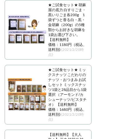
★ご試食セット★ 胡麻
屋の底力 白すりごま・
黒いりごま各200g 1
袋ずつと香る白・黒・
金胡麻（200g）の5種
類からお好きな胡麻を
1袋お選び下さい。
【送料無料】
価格：1180円（税込、
送料別)
(2021/2/20時
点)
★ご試食セット★ ミッ
クスナッツ こだわりの
ナッツ・おつまみ お試
しセット ミックスナッ
ツ1袋と28品目から1袋
選択 （アーモンド/カ
シューナッツ/ピスタチ
オ） 【送料無料】
価格：1680円（税込、
送料別)
(2021/2/20時
点)
【送料無料】【大人