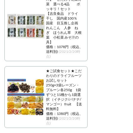
菜 選べる4品 ポ
ッキリ！セット
【吉良食品 ドライ
干し 国内産100％
国産 目玉推し企画
れんこん 人参 ね
ぎ ほうれん草 大根
葉 小松菜 みそ汁の
具】
価格：1078円（税込、
送料別)
(2021/2/20時
点)
★ご試食セット★こだ
わりのドライフルーツ
お試しセット
250g×3袋レーズン・
プルーン各250g 1袋
ずつと11種から1袋選
択 （イチジク/バナナ/
マンゴー） fruit 【送
料無料】
価格：1380円（税込、
送料別)
(2021/2/20時
点)