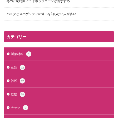
冬の在宅時間にこそポップコーンがおすすめ
パスタとスパゲッティの違いを知らない人が多い
カテゴリー
製菓材料
8
豆類
12
雑穀
12
乾物
28
ナッツ
8