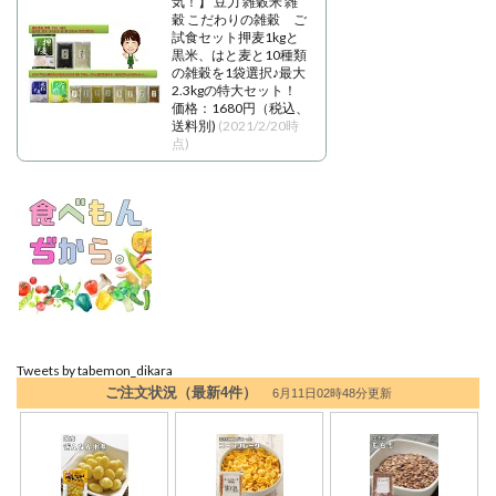
気！】 豆力 雑穀米 雑
穀 こだわりの雑穀 ご
試食セット押麦1kgと
黒米、はと麦と10種類
の雑穀を1袋選択♪最大
2.3kgの特大セット！
価格：1680円（税込、
送料別)
(2021/2/20時
点)
Tweets by tabemon_dikara