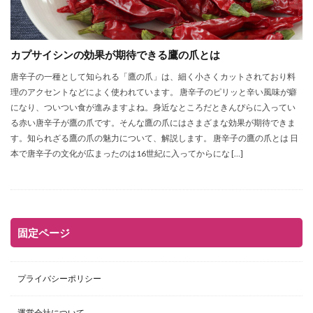
カプサイシンの効果が期待できる鷹の爪とは
唐辛子の一種として知られる「鷹の爪」は、細く小さくカットされており料
理のアクセントなどによく使われています。 唐辛子のピリッと辛い風味が癖
になり、ついつい食が進みますよね。身近なところだときんぴらに入ってい
る赤い唐辛子が鷹の爪です。そんな鷹の爪にはさまざまな効果が期待できま
す。知られざる鷹の爪の魅力について、解説します。 唐辛子の鷹の爪とは 日
本で唐辛子の文化が広まったのは16世紀に入ってからにな […]
固定ページ
プライバシーポリシー
運営会社について