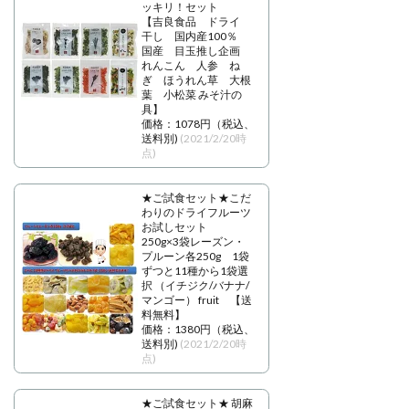
ッキリ！セット
【吉良食品 ドライ
干し 国内産100％
国産 目玉推し企画
れんこん 人参 ね
ぎ ほうれん草 大根
葉 小松菜 みそ汁の
具】
価格：1078円（税込、
送料別)
(2021/2/20時
点)
★ご試食セット★こだ
わりのドライフルーツ
お試しセット
250g×3袋レーズン・
プルーン各250g 1袋
ずつと11種から1袋選
択 （イチジク/バナナ/
マンゴー） fruit 【送
料無料】
価格：1380円（税込、
送料別)
(2021/2/20時
点)
★ご試食セット★ 胡麻