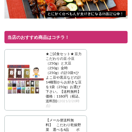
当店のおすすめ商品はコチラ！
★ご試食セット★ 豆力
こだわりの豆 小豆
（250g）と大豆
（250g）金時
（250g）の計3袋+ひ
よこ豆や黒豆などの計
14種類からお好きな豆
を1袋（250g）お選び
下さい。【送料無料】
価格：1180円（税込、
送料別)
(2021/2/20時
点)
【メール便送料無
料】 こだわり乾燥野
菜 選べる4品 ポ