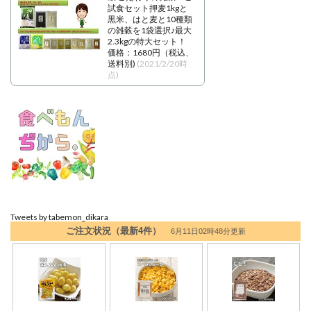
試食セット押麦1kgと
黒米、はと麦と10種類
の雑穀を1袋選択♪最大
2.3kgの特大セット！
価格：1680円（税込、
送料別)
(2021/2/20時
点)
Tweets by tabemon_dikara