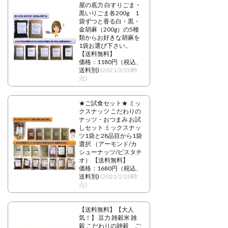
屋の底力 白すりごま・
黒いりごま各200g 1
袋ずつと香る白・黒・
金胡麻（200g）の5種
類からお好きな胡麻を
1袋お選び下さい。
【送料無料】
価格：1180円（税込、
送料別)
(2021/2/20時
点)
★ご試食セット★ ミッ
クスナッツ こだわりの
ナッツ・おつまみ お試
しセット ミックスナッ
ツ1袋と28品目から1袋
選択 （アーモンド/カ
シューナッツ/ピスタチ
オ） 【送料無料】
価格：1680円（税込、
送料別)
(2021/2/20時
点)
【送料無料】【大人
気！】 豆力 雑穀米 雑
穀 こだわりの雑穀 ご