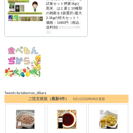
試食セット押麦1kgと
黒米、はと麦と10種類
の雑穀を1袋選択♪最大
2.3kgの特大セット！
価格：1680円（税込、
送料別)
(2021/2/20時
点)
Tweets by tabemon_dikara