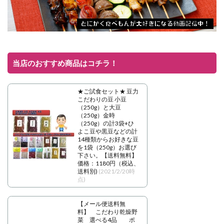
当店のおすすめ商品はコチラ！
★ご試食セット★ 豆力
こだわりの豆 小豆
（250g）と大豆
（250g）金時
（250g）の計3袋+ひ
よこ豆や黒豆などの計
14種類からお好きな豆
を1袋（250g）お選び
下さい。【送料無料】
価格：1180円（税込、
送料別)
(2021/2/20時
点)
【メール便送料無
料】 こだわり乾燥野
菜 選べる4品 ポ