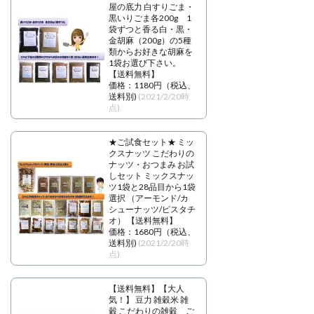
屋の底力 白すりごま・
黒いりごま各200g 1
袋ずつと香る白・黒・
金胡麻（200g）の5種
類からお好きな胡麻を
1袋お選び下さい。
【送料無料】
価格：1180円（税込、
送料別)
(2021/2/20時
点)
★ご試食セット★ ミッ
クスナッツ こだわりの
ナッツ・おつまみ お試
しセット ミックスナッ
ツ1袋と28品目から1袋
選択 （アーモンド/カ
シューナッツ/ピスタチ
オ） 【送料無料】
価格：1680円（税込、
送料別)
(2021/2/20時
点)
【送料無料】【大人
気！】 豆力 雑穀米 雑
穀 こだわりの雑穀 ご