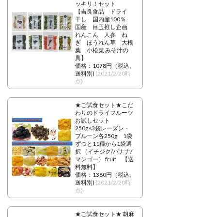
ッキリ！セット
【吉良食品 ドライ
干し 国内産100％
国産 目玉推し企画
れんこん 人参 ね
ぎ ほうれん草 大根
葉 小松菜 みそ汁の
具】
価格：1078円（税込、
送料別)
(2021/2/20時
点)
★ご試食セット★こだ
わりのドライフルーツ
お試しセット
250g×3袋レーズン・
プルーン各250g 1袋
ずつと11種から1袋選
択 （イチジク/バナナ/
マンゴー） fruit 【送
料無料】
価格：1380円（税込、
送料別)
(2021/2/20時
点)
★ご試食セット★ 胡麻