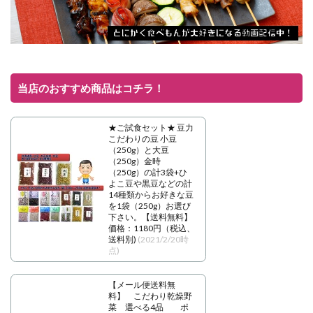
当店のおすすめ商品はコチラ！
★ご試食セット★ 豆力
こだわりの豆 小豆
（250g）と大豆
（250g）金時
（250g）の計3袋+ひ
よこ豆や黒豆などの計
14種類からお好きな豆
を1袋（250g）お選び
下さい。【送料無料】
価格：1180円（税込、
送料別)
(2021/2/20時
点)
【メール便送料無
料】 こだわり乾燥野
菜 選べる4品 ポ