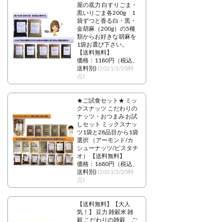
屋の底力 白すりごま・
黒いりごま各200g 1
袋ずつと香る白・黒・
金胡麻（200g）の5種
類からお好きな胡麻を
1袋お選び下さい。
【送料無料】
価格：1180円（税込、
送料別)
(2021/2/20時
点)
★ご試食セット★ ミッ
クスナッツ こだわりの
ナッツ・おつまみ お試
しセット ミックスナッ
ツ1袋と28品目から1袋
選択 （アーモンド/カ
シューナッツ/ピスタチ
オ） 【送料無料】
価格：1680円（税込、
送料別)
(2021/2/20時
点)
【送料無料】【大人
気！】 豆力 雑穀米 雑
穀 こだわりの雑穀 ご