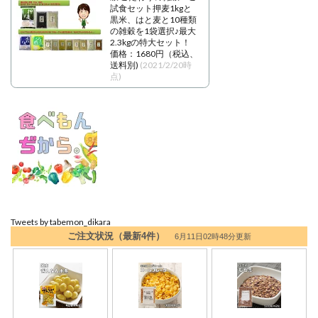
試食セット押麦1kgと
黒米、はと麦と10種類
の雑穀を1袋選択♪最大
2.3kgの特大セット！
価格：1680円（税込、
送料別)
(2021/2/20時
点)
Tweets by tabemon_dikara