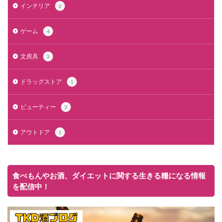
インテリア
2
ゲーム
4
文房具
3
ドラッグストア
1
ビューティー
3
アウトドア
1
食べもんやお酒、ダイエットに関する生きる糧になる情報
を配信中！