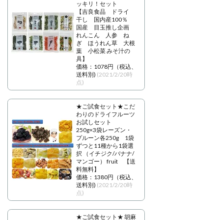
ッキリ！セット
【吉良食品 ドライ
干し 国内産100％
国産 目玉推し企画
れんこん 人参 ね
ぎ ほうれん草 大根
葉 小松菜 みそ汁の
具】
価格：1078円（税込、
送料別)
(2021/2/20時
点)
★ご試食セット★こだ
わりのドライフルーツ
お試しセット
250g×3袋レーズン・
プルーン各250g 1袋
ずつと11種から1袋選
択 （イチジク/バナナ/
マンゴー） fruit 【送
料無料】
価格：1380円（税込、
送料別)
(2021/2/20時
点)
★ご試食セット★ 胡麻