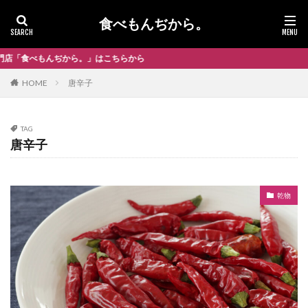
食べもんぢから。
んぢから。」はこちらから
HOME
唐辛子
TAG
唐辛子
乾物