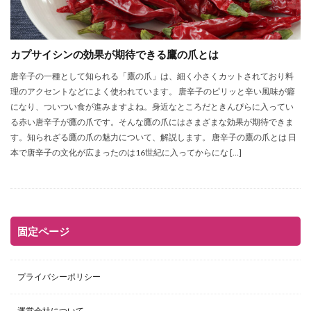
カプサイシンの効果が期待できる鷹の爪とは
唐辛子の一種として知られる「鷹の爪」は、細く小さくカットされており料
理のアクセントなどによく使われています。 唐辛子のピリッと辛い風味が癖
になり、ついつい食が進みますよね。身近なところだときんぴらに入ってい
る赤い唐辛子が鷹の爪です。そんな鷹の爪にはさまざまな効果が期待できま
す。知られざる鷹の爪の魅力について、解説します。 唐辛子の鷹の爪とは 日
本で唐辛子の文化が広まったのは16世紀に入ってからにな […]
固定ページ
プライバシーポリシー
運営会社について