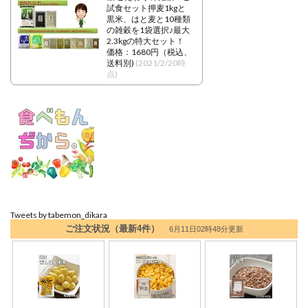
試食セット押麦1kgと
黒米、はと麦と10種類
の雑穀を1袋選択♪最大
2.3kgの特大セット！
価格：1680円（税込、
送料別)
(2021/2/20時
点)
Tweets by tabemon_dikara