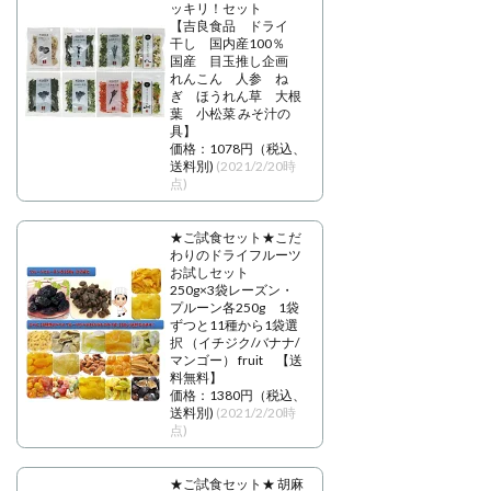
ッキリ！セット
【吉良食品 ドライ
干し 国内産100％
国産 目玉推し企画
れんこん 人参 ね
ぎ ほうれん草 大根
葉 小松菜 みそ汁の
具】
価格：1078円（税込、
送料別)
(2021/2/20時
点)
★ご試食セット★こだ
わりのドライフルーツ
お試しセット
250g×3袋レーズン・
プルーン各250g 1袋
ずつと11種から1袋選
択 （イチジク/バナナ/
マンゴー） fruit 【送
料無料】
価格：1380円（税込、
送料別)
(2021/2/20時
点)
★ご試食セット★ 胡麻