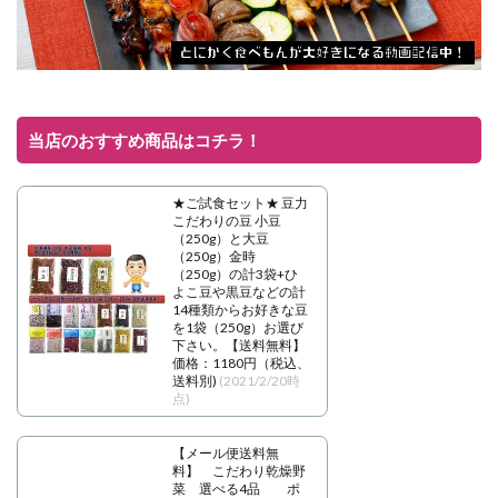
当店のおすすめ商品はコチラ！
★ご試食セット★ 豆力
こだわりの豆 小豆
（250g）と大豆
（250g）金時
（250g）の計3袋+ひ
よこ豆や黒豆などの計
14種類からお好きな豆
を1袋（250g）お選び
下さい。【送料無料】
価格：1180円（税込、
送料別)
(2021/2/20時
点)
【メール便送料無
料】 こだわり乾燥野
菜 選べる4品 ポ