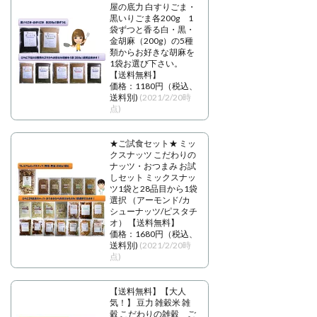
屋の底力 白すりごま・
黒いりごま各200g 1
袋ずつと香る白・黒・
金胡麻（200g）の5種
類からお好きな胡麻を
1袋お選び下さい。
【送料無料】
価格：1180円（税込、
送料別)
(2021/2/20時
点)
★ご試食セット★ ミッ
クスナッツ こだわりの
ナッツ・おつまみ お試
しセット ミックスナッ
ツ1袋と28品目から1袋
選択 （アーモンド/カ
シューナッツ/ピスタチ
オ） 【送料無料】
価格：1680円（税込、
送料別)
(2021/2/20時
点)
【送料無料】【大人
気！】 豆力 雑穀米 雑
穀 こだわりの雑穀 ご