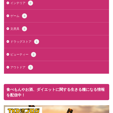
インテリア
2
ゲーム
4
文房具
3
ドラッグストア
1
ビューティー
3
アウトドア
1
食べもんやお酒、ダイエットに関する生きる糧になる情報
を配信中！