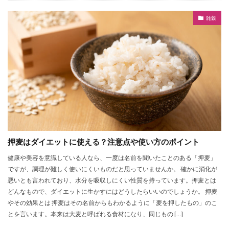
雑穀
押麦はダイエットに使える？注意点や使い方のポイント
健康や美容を意識している人なら、一度は名前を聞いたことのある「押麦」
ですが、調理が難しく使いにくいものだと思っていませんか。 確かに消化が
悪いとも言われており、水分を吸収しにくい性質を持っています。押麦とは
どんなもので、ダイエットに生かすにはどうしたらいいのでしょうか。 押麦
やその効果とは 押麦はその名前からもわかるように「麦を押したもの」のこ
とを言います。本来は大麦と呼ばれる食材になり、同じもの […]