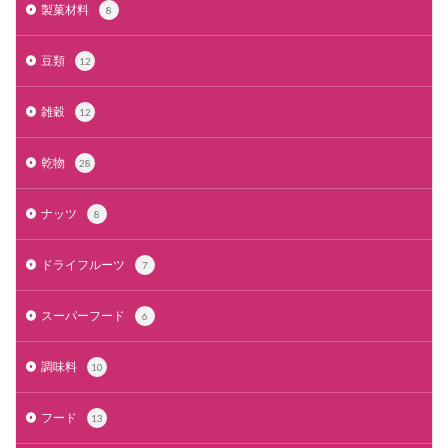
製菓材料
8
豆類
12
雑穀
12
乾物
28
ナッツ
8
ドライフルーツ
7
スーパーフード
6
調味料
10
フード
13