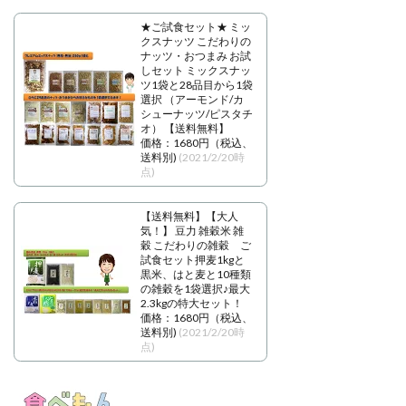
★ご試食セット★ ミッ
クスナッツ こだわりの
ナッツ・おつまみ お試
しセット ミックスナッ
ツ1袋と28品目から1袋
選択 （アーモンド/カ
シューナッツ/ピスタチ
オ） 【送料無料】
価格：1680円（税込、
送料別)
(2021/2/20時
点)
【送料無料】【大人
気！】 豆力 雑穀米 雑
穀 こだわりの雑穀 ご
試食セット押麦1kgと
黒米、はと麦と10種類
の雑穀を1袋選択♪最大
2.3kgの特大セット！
価格：1680円（税込、
送料別)
(2021/2/20時
点)