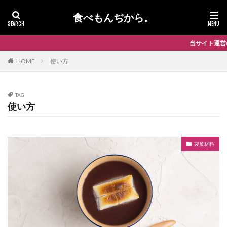
食べもんぢから。
当サイト運営の豆類・ナッツ・ドラ
HOME
使い方
TAG
使い方
製菓材料