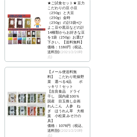
★ご試食セット★ 豆力
こだわりの豆 小豆
（250g）と大豆
（250g）金時
（250g）の計3袋+ひ
よこ豆や黒豆などの計
14種類からお好きな豆
を1袋（250g）お選び
下さい。【送料無料】
価格：1180円（税込、
送料別)
(2021/2/20時
点)
【メール便送料無
料】 こだわり乾燥野
菜 選べる4品 ポ
ッキリ！セット
【吉良食品 ドライ
干し 国内産100％
国産 目玉推し企画
れんこん 人参 ね
ぎ ほうれん草 大根
葉 小松菜 みそ汁の
具】
価格：1078円（税込、
送料別)
(2021/2/20時
点)