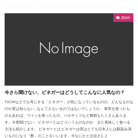
調味料
今さら聞けない、ビネガーはどうしてこんなに人気なの？
TVCMなどでも耳にする「ビネガー」が気になっているものの、どんなものな
のか実は知らない…なんて人もいるのではないでしょうか。 果実を使ったも
のもあれば、ワインを使ったもの、バルサミコなど種類もたくさんありま
す。今更聞けない、ビネガーとはどういうものなのか、また美味しく食べる
方法も紹介します。 ビネガーとは ビネガーは実はとても日本人には馴染み深
いものになり「酢」のことをいいます。今なにかと注目さ […]