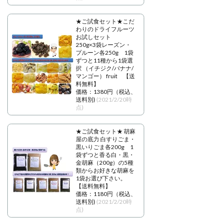
★ご試食セット★こだ
わりのドライフルーツ
お試しセット
250g×3袋レーズン・
プルーン各250g 1袋
ずつと11種から1袋選
択 （イチジク/バナナ/
マンゴー） fruit 【送
料無料】
価格：1380円（税込、
送料別)
(2021/2/20時
点)
★ご試食セット★ 胡麻
屋の底力 白すりごま・
黒いりごま各200g 1
袋ずつと香る白・黒・
金胡麻（200g）の5種
類からお好きな胡麻を
1袋お選び下さい。
【送料無料】
価格：1180円（税込、
送料別)
(2021/2/20時
点)